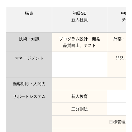
職責
初級SE
中級S
新入社員
チー
技術・知識
プログラム設計・開発
外部・内
品質向上、テスト
マネージメント
開発リー
顧客対応・人間力
サポートシステム
新人教育
三分割法
目標管理制